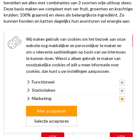
bereiden we alles met combinaties van 3 soorten vrije uitloop vlees.
Deze basis maken we compleet met ver fruit, groenten en krachtige
kruiden. 100% graanvrij en vlees als belangrijkste ingrediënt. Zo
kunnen honden en katten dagelijks hun avonturen vol energie aan.
15%
15%
Wij maken gebruik van cookies om het bezoek aan onze
korting
korting
website nog makkelijker en persoonlijker te maken en
om u relevante aanbiedingen op basis van uw interesses
te kunnen doen. Wenst u alleen gebruik te maken van
noodzakelijke cookies of wilt u meer informatie over
cookies, dan kunt u uw instellingen aanpasssen.
Functioneel
Statistieken
Riverwood Hond
Riverwood Hond Natvoer
Droogvoer 2 kg
Blikken en Worsten
Marketing
18,35
3,83
vanaf
21,59
vanaf
4,50
Alles accepteren
9 varianten
13 varianten
Selectie accepteren
15%
15%