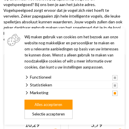
vogelspeelgoed? Bij ons ben je aan het juiste adres.
Vogelspeelgoed zorgt ervoor dat je vogel zich niet hoeft te
vervelen. Zeker papegaaien zijn hele intelligente vogels, die leuke
spelletjes absoluut kunnen waarderen. Jouw vogels zullen dan ook
zeker dankbaar gebruik maken van het speelgoed dat je in de kooi
hangt. Ook zorgt vogelspeelgoed ervoor dat je vogelkooi of volière
Wij maken gebruik van cookies om het bezoek aan onze
er vrolijk en fleurig uitziet.
website nog makkelijker en persoonlijker te maken en
om u relevante aanbiedingen op basis van uw interesses
te kunnen doen. Wenst u alleen gebruik te maken van
noodzakelijke cookies of wilt u meer informatie over
cookies, dan kunt u uw instellingen aanpasssen.
Functioneel
Statistieken
Marketing
Alles accepteren
Beeztees Houten
Beeztees Houten
agapornide speeltouw
vogelspeeltje Klimbo
Selectie accepteren
naturel 42 cm
10,29
5,79