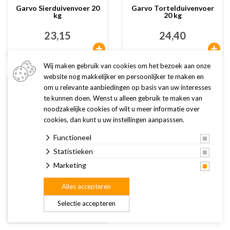
Garvo Sierduivenvoer 20
Garvo Tortelduivenvoer
kg
20 kg
23,15
24,40
Wij maken gebruik van cookies om het bezoek aan onze
website nog makkelijker en persoonlijker te maken en
om u relevante aanbiedingen op basis van uw interesses
te kunnen doen. Wenst u alleen gebruik te maken van
noodzakelijke cookies of wilt u meer informatie over
cookies, dan kunt u uw instellingen aanpasssen.
Functioneel
Statistieken
Marketing
Versele-Laga Prestige
Tortelduivenvoer 1 kg
Alles accepteren
2,49
Selectie accepteren