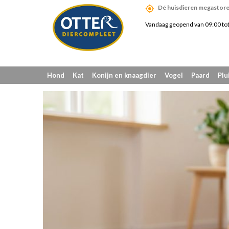
Dé huisdieren megastore
Vandaag geopend van 09:00 to
Hond
Kat
Konijn en knaagdier
Vogel
Paard
Plu