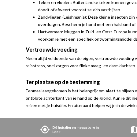
Teken en vlooien: Buitenlandse teken kunnen gevaarl
doodt of afweert voordat ze zich vastbijten.
Zandvliegen (Leishmania): Deze kleine insecten zijn
overdragen. Bescherm je hond met een halsband of 
Hartwormen: Muggen in Zuid- en Oost-Europa kunnen
voorkom je met een specifiek ontwormingsmiddel dat 
Vertrouwde voeding
Neem altijd voldoende van de eigen, vertrouwde voeding va
reisstress, snel zorgen voor flinke maag- en darmklachten.
Ter plaatse op de bestemming
Eenmaal aangekomen is het belangrijk om
alert
te blijven
ontblote achterkant van je hand op de grond. Kun je dit 
reizen met je huisdier. En uiteraard helpen wij je in de win
Dé huisdieren megastore in
Leek