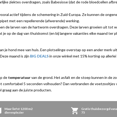
ijke ziektes overdragen, zoals Babesiose (dat de rode bloedcellen afbre
 vooral actief tijdens de schemering in Zuid-Europa. Ze kunnen de ongene
pipet met een repellerende (afwerende) werking.
 de larven van de hartworm overdragen. Deze larven groeien uit tot wo
je op de dag van thuiskomst (en bij langere vakanties elke maand ter pl
n je hond mee van huis. Een plotselinge overstap op een ander merk uit
 Deze maand is zijn
BIG DEALS
in onze winkel met 15% korting op allerlei
 op de
temperatuur
van de grond. Het asfalt en de stoep kunnen in de zo
niet comfortabel 5 seconden volhouden? Dan verbranden de voetzooltjes 
kel graag aan de juiste producten.
Maar liefst 1200 m2
Gratis thuisbezorgd vana
dierenplezier
75