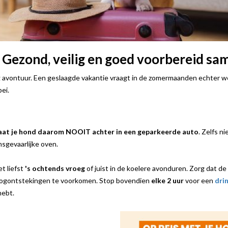
Gezond, veilig en goed voorbereid sam
 avontuur. Een geslaagde vakantie vraagt in de zomermaanden echter w
bei.
aat je hond daarom NOOIT achter in een geparkeerde auto
. Zelfs n
sgevaarlijke oven.
et liefst
's ochtends vroeg
of juist in de koelere avonduren. Zorg dat de
f oogontstekingen te voorkomen. Stop bovendien
elke 2 uur
voor een
dri
hebt.