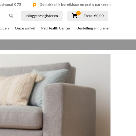
gd vanaf € 75
Gemakkelijk bereikbaar en gratis parkeren
0
Inloggen/registeren
Totaal €0,00
tijden
Onze winkel
Pet Health Center
Bestelling annuleren