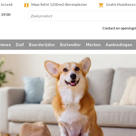
 in Leek
Maar liefst 1200 m2 dierenplezier
Gratis thuisbezor
t 19:00
Contact en openings
imvee
Duif
Boerderijdier
Buitendier
Merken
Aanbiedingen