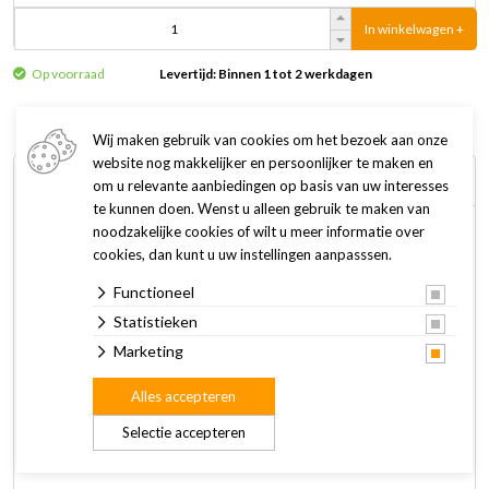
In winkelwagen +
Op voorraad
Levertijd: Binnen 1 tot 2 werkdagen
Wij maken gebruik van cookies om het bezoek aan onze
website nog makkelijker en persoonlijker te maken en
Omschrijving
Specificaties
om u relevante aanbiedingen op basis van uw interesses
te kunnen doen. Wenst u alleen gebruik te maken van
noodzakelijke cookies of wilt u meer informatie over
Vitakraft VITA NATURE trosgierst bestaat uit 100%
cookies, dan kunt u uw instellingen aanpasssen.
natuurlijke gele trosgierst. De trosgierst wordt zorgvuldig
Functioneel
geoogst en gedroogd. Ideaal als gezonde snack en voor elke
siervogel een lekkernij.
Statistieken
Marketing
Trosgierst biedt de vogels een natuurlijke activiteit doordat
Alles accepteren
de vogels zelf de gierst granen van de tros moeten halen.
Van nature is trosgierst licht verteerbaar en een smakelijke
Selectie accepteren
aanvulling van vitamines B.