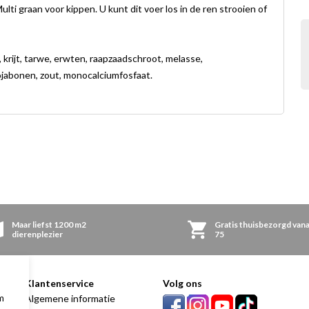
lti graan voor kippen. U kunt dit voer los in de ren strooien of
krijt, tarwe, erwten, raapzaadschroot, melasse,
ojabonen, zout, monocalciumfosfaat.
Maar liefst 1200 m2
Gratis thuisbezorgd vana
dierenplezier
75
Klantenservice
Volg ons
m
00
Algemene informatie