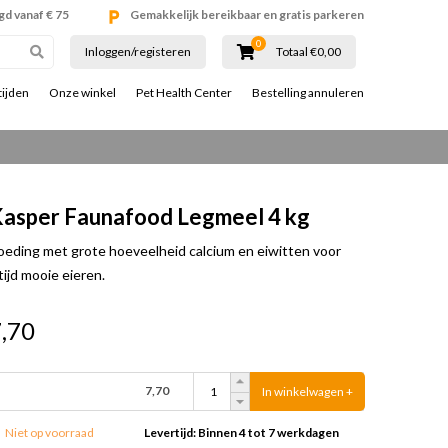
gd vanaf € 75
Gemakkelijk bereikbaar en gratis parkeren
0
Inloggen/registeren
Totaal €0,00
tijden
Onze winkel
Pet Health Center
Bestelling annuleren
asper Faunafood Legmeel 4 kg
oeding met grote hoeveelheid calcium en eiwitten voor
tijd mooie eieren.
,70
7,70
In winkelwagen +
Niet op voorraad
Levertijd: Binnen 4 tot 7 werkdagen