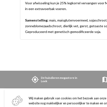
Voor afwisseling kun je 25% legkorrel vervangen voor Mu
in een extravoerbak voeren.
Samenstelling:
maïs, maïsglutenvoermeel, sojaschroot, 
zonneblomezaadschroot, dierlijk vet, gerst, getoaste s
Geproduceerd met genetisch gemodificeerde soja.
Dé huisdieren megastore in
Leek
Winkel
Openingstijden
Wij maken gebruik van cookies om het bezoek aan onze
Contact en openingstijden
website nog makkelijker en persoonlijker te maken en o
maandag
09:00
-
19: