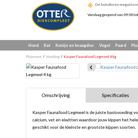
Dé huisdieren megastore
Vandaag geopend van 09:00 to
Hond
Kat
Konijn en knaagdier
Vogel
Paard
Plu
Pluimvee
Voeding
Kasper Faunafood Legmeel 4 kg
Omschrijving
Specificaties
Kasper Faunafood Legmeel is de juiste basisvoeding v
calcium, vet en eiwitten waardoor jouw kippen het hel
geschikt voor de kleinste en grootste kippen soorten.