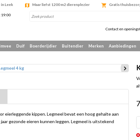
 in Leek
Maar liefst 1200 m2 dierenplezier
Gratis thuisbezor
t 19:00
Contact en openings
imvee
Duif
Boerderijdier
Buitendier
Merken
Aanbiedingen
K
V
al
7
oor eierleggende kippen. Legmeel bevat een hoog gehalte aan
e jaar gezonde eieren kunnen leggen. Legmeel is uitstekend