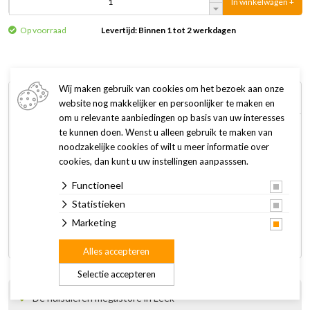
In winkelwagen +
Op voorraad
Levertijd: Binnen 1 tot 2 werkdagen
Wij maken gebruik van cookies om het bezoek aan onze
Omschrijving
Specificaties
website nog makkelijker en persoonlijker te maken en
om u relevante aanbiedingen op basis van uw interesses
te kunnen doen. Wenst u alleen gebruik te maken van
De Trixie Natural Living brug is gemaakt van natuurhout en
noodzakelijke cookies of wilt u meer informatie over
geeft een natuurlijke uitstraling aan het verblijf.
cookies, dan kunt u uw instellingen aanpasssen.
Functioneel
Afmetingen:
22 x 10 cm is geschikt voor muizen en hamsters
Statistieken
28 x 17 cm is geschikt voor chinchilla's en cavia's
Marketing
51 x 30 cm is geschikt voor cavia's en konijnen
Alles accepteren
Selectie accepteren
Dé huisdieren megastore in Leek