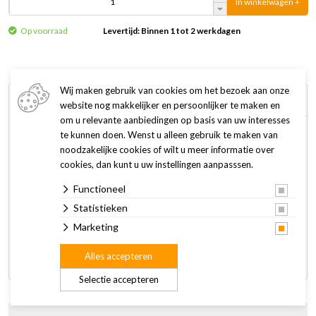
In winkelwagen +
Op voorraad
Levertijd: Binnen 1 tot 2 werkdagen
Wij maken gebruik van cookies om het bezoek aan onze
Omschrijving
Specificaties
website nog makkelijker en persoonlijker te maken en
om u relevante aanbiedingen op basis van uw interesses
te kunnen doen. Wenst u alleen gebruik te maken van
Het bosvruchtenvetblok is een energierijke traktatie voor
noodzakelijke cookies of wilt u meer informatie over
veel verschillende vogelsoorten. Door de toegevoegde
cookies, dan kunt u uw instellingen aanpasssen.
vruchten is het extra aantrekkelijk voor onder andere
Functioneel
roodborstjes.
Statistieken
Dankzij de optimale vethardheid is een goede opname
Marketing
gegarandeerd en kunnen de vetblokken het hele jaar door
Alles accepteren
worden aangeboden.
Selectie accepteren