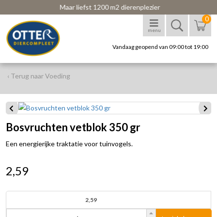
Maar liefst 1200 m2 dierenplezier
0
menu
Vandaag geopend van 09:00 tot 19:00
‹ Terug naar Voeding
Bosvruchten vetblok 350 gr
Een energierijke traktatie voor tuinvogels.
2,59
2,59